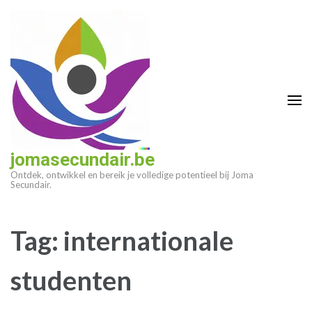
Ga
naar
inhoud
(druk
op
enter)
jomasecundair.be
Ontdek, ontwikkel en bereik je volledige potentieel bij Joma
Secundair.
Tag:
internationale
studenten