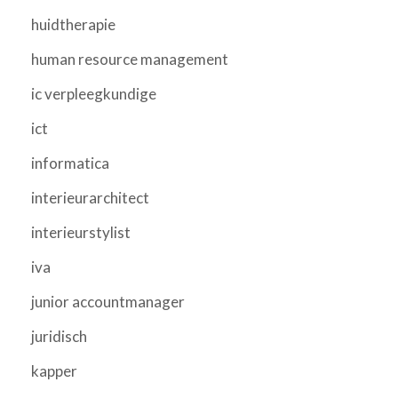
huidtherapie
human resource management
ic verpleegkundige
ict
informatica
interieurarchitect
interieurstylist
iva
junior accountmanager
juridisch
kapper