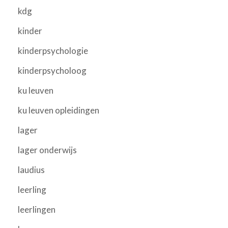
kdg
kinder
kinderpsychologie
kinderpsycholoog
ku leuven
ku leuven opleidingen
lager
lager onderwijs
laudius
leerling
leerlingen