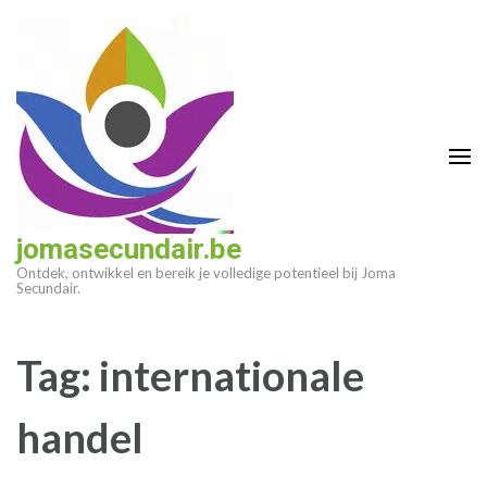
Ga
naar
inhoud
(druk
op
enter)
jomasecundair.be
Ontdek, ontwikkel en bereik je volledige potentieel bij Joma
Secundair.
Tag:
internationale
handel