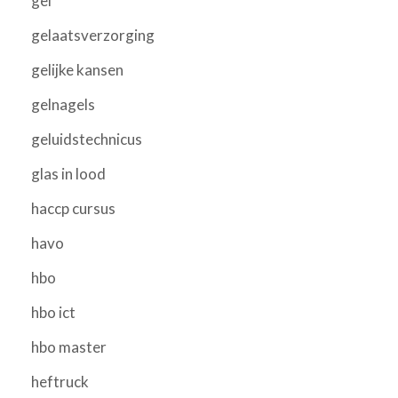
gel
gelaatsverzorging
gelijke kansen
gelnagels
geluidstechnicus
glas in lood
haccp cursus
havo
hbo
hbo ict
hbo master
heftruck