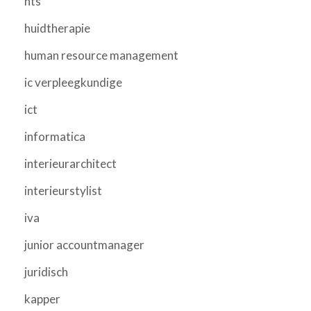
hts
huidtherapie
human resource management
ic verpleegkundige
ict
informatica
interieurarchitect
interieurstylist
iva
junior accountmanager
juridisch
kapper