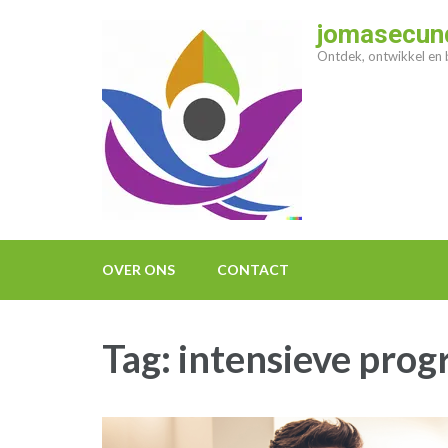
Ga
jomasecund
naar
Ontdek, ontwikkel en b
inhoud
(druk
op
enter)
OVER ONS
CONTACT
Tag:
intensieve pro