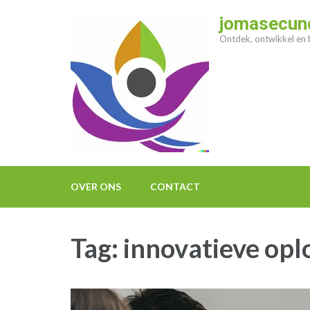
Ga
jomasecund
naar
Ontdek, ontwikkel en b
inhoud
(druk
op
enter)
OVER ONS
CONTACT
Tag:
innovatieve op