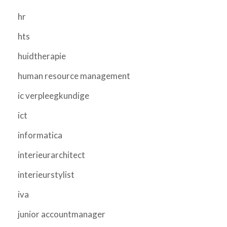
hr
hts
huidtherapie
human resource management
ic verpleegkundige
ict
informatica
interieurarchitect
interieurstylist
iva
junior accountmanager