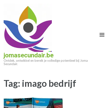
Ga
naar
inhoud
(druk
op
enter)
jomasecundair.be
Ontdek, ontwikkel en bereik je volledige potentieel bij Joma
Secundair.
Tag:
imago bedrijf