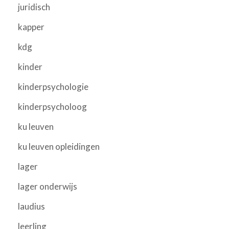
juridisch
kapper
kdg
kinder
kinderpsychologie
kinderpsycholoog
ku leuven
ku leuven opleidingen
lager
lager onderwijs
laudius
leerling