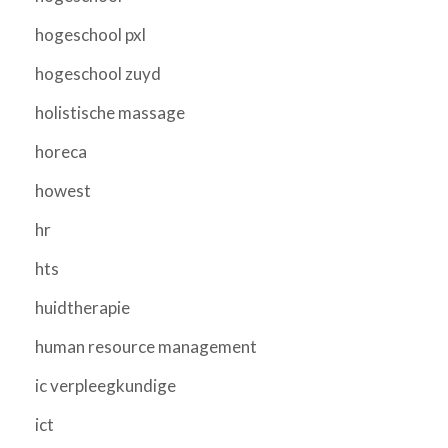
hogeschool pxl
hogeschool zuyd
holistische massage
horeca
howest
hr
hts
huidtherapie
human resource management
ic verpleegkundige
ict