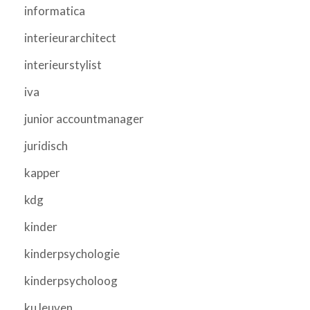
informatica
interieurarchitect
interieurstylist
iva
junior accountmanager
juridisch
kapper
kdg
kinder
kinderpsychologie
kinderpsycholoog
ku leuven