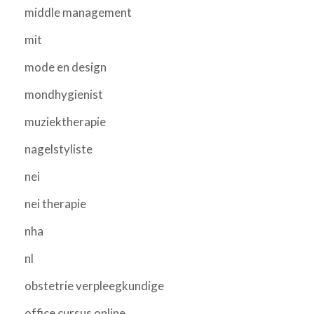
middle management
mit
mode en design
mondhygienist
muziektherapie
nagelstyliste
nei
nei therapie
nha
nl
obstetrie verpleegkundige
office cursus online