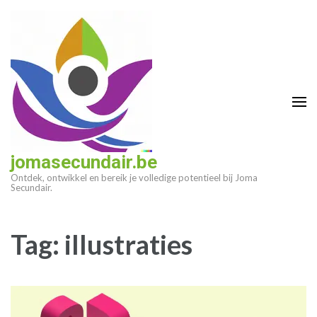
Ga
naar
inhoud
(druk
op
enter)
jomasecundair.be
Ontdek, ontwikkel en bereik je volledige potentieel bij Joma
Secundair.
Tag:
illustraties