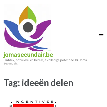
Ga
naar
inhoud
(druk
op
enter)
jomasecundair.be
Ontdek, ontwikkel en bereik je volledige potentieel bij Joma
Secundair.
Tag:
ideeën delen