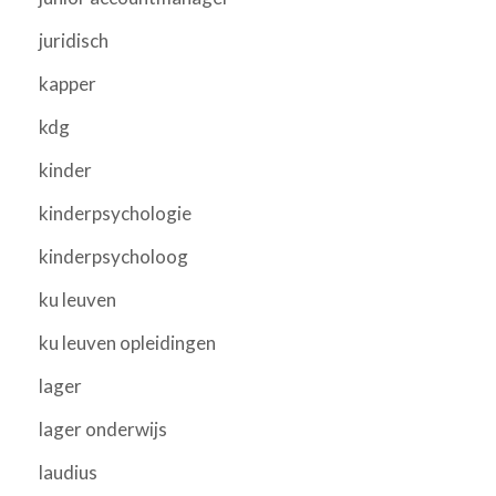
juridisch
kapper
kdg
kinder
kinderpsychologie
kinderpsycholoog
ku leuven
ku leuven opleidingen
lager
lager onderwijs
laudius