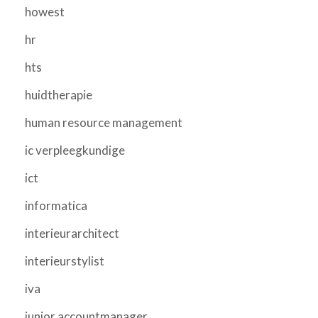
howest
hr
hts
huidtherapie
human resource management
ic verpleegkundige
ict
informatica
interieurarchitect
interieurstylist
iva
junior accountmanager