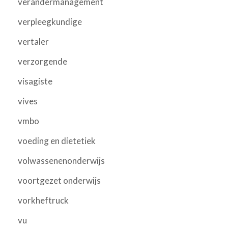
verandermanagement
verpleegkundige
vertaler
verzorgende
visagiste
vives
vmbo
voeding en dietetiek
volwassenenonderwijs
voortgezet onderwijs
vorkheftruck
vu