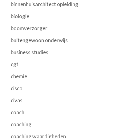
binnenhuisarchitect opleiding
biologie
boomverzorger
buitengewoon onderwijs
business studies
cgt
chemie
cisco
civas
coach
coaching
coachingsvaardigheden