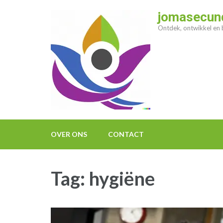
Ga
jomasecund
naar
Ontdek, ontwikkel en b
inhoud
(druk
op
enter)
OVER ONS
CONTACT
Tag:
hygiëne