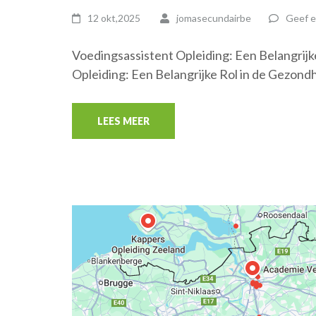
12 okt,2025
jomasecundairbe
Geef e
Voedingsassistent Opleiding: Een Belangrij
Opleiding: Een Belangrijke Rol in de Gezond
LEES MEER