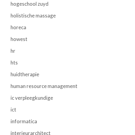
hogeschool zuyd
holistische massage
horeca
howest
hr
hts
huidtherapie
human resource management
ic verpleegkundige
ict
informatica
interieurarchitect