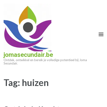
Ga
naar
inhoud
(druk
op
enter)
jomasecundair.be
Ontdek, ontwikkel en bereik je volledige potentieel bij Joma
Secundair.
Tag:
huizen