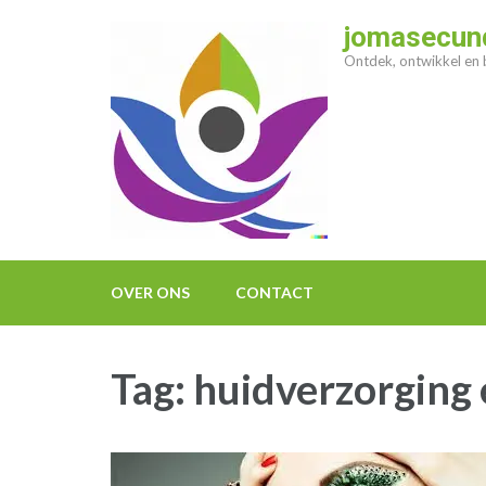
Ga
jomasecund
naar
Ontdek, ontwikkel en b
inhoud
(druk
op
enter)
OVER ONS
CONTACT
Tag:
huidverzorging