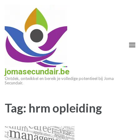
Ga
naar
inhoud
(druk
op
enter)
jomasecundair.be
Ontdek, ontwikkel en bereik je volledige potentieel bij Joma
Secundair.
Tag:
hrm opleiding