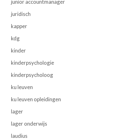
junior accountmanager
juridisch
kapper
kdg
kinder
kinderpsychologie
kinderpsycholoog
ku leuven
ku leuven opleidingen
lager
lager onderwijs
laudius