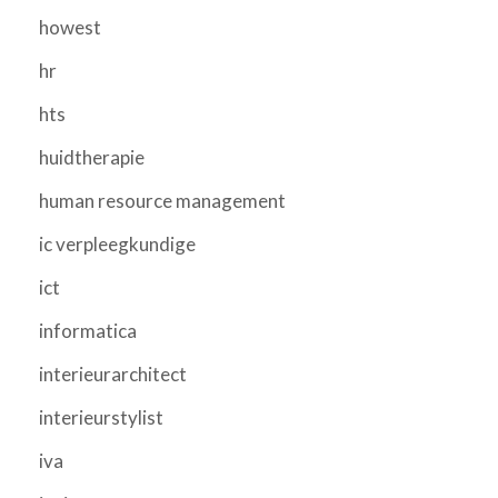
howest
hr
hts
huidtherapie
human resource management
ic verpleegkundige
ict
informatica
interieurarchitect
interieurstylist
iva