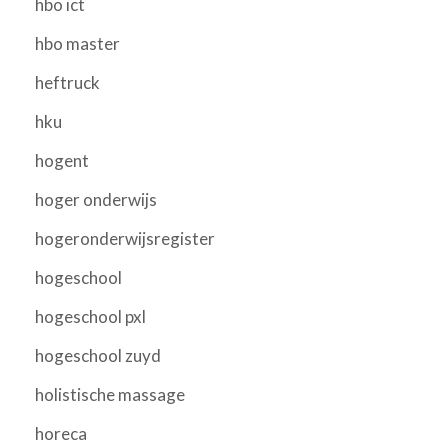
hbo ict
hbo master
heftruck
hku
hogent
hoger onderwijs
hogeronderwijsregister
hogeschool
hogeschool pxl
hogeschool zuyd
holistische massage
horeca