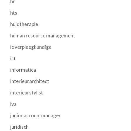
hr
hts
huidtherapie
human resource management
ic verpleegkundige
ict
informatica
interieurarchitect
interieurstylist
iva
junior accountmanager
juridisch