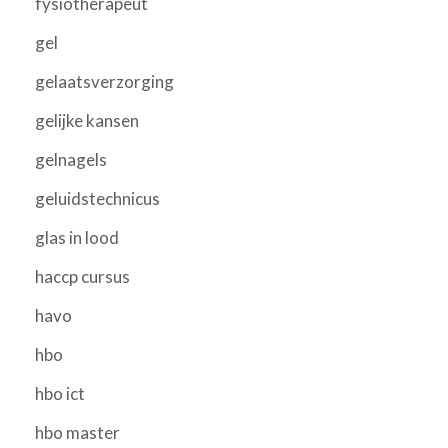
fysiotherapeut
gel
gelaatsverzorging
gelijke kansen
gelnagels
geluidstechnicus
glas in lood
haccp cursus
havo
hbo
hbo ict
hbo master