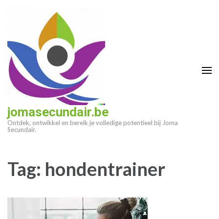
Ga
naar
inhoud
(druk
op
enter)
jomasecundair.be
Ontdek, ontwikkel en bereik je volledige potentieel bij Joma
Secundair.
Tag:
hondentrainer