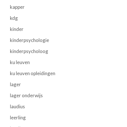
kapper
kdg
kinder
kinderpsychologie
kinderpsycholoog
ku leuven
ku leuven opleidingen
lager
lager onderwijs
laudius
leerling