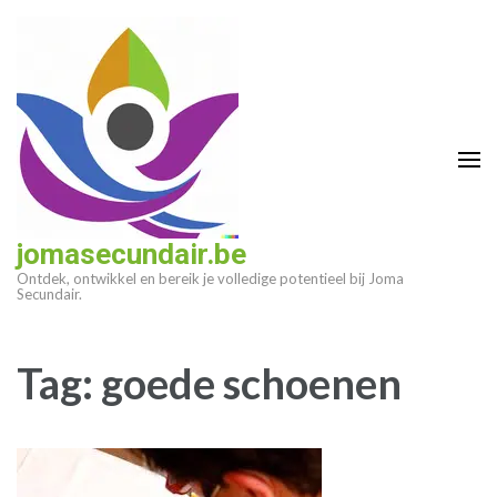
Ga
naar
inhoud
(druk
op
enter)
jomasecundair.be
Ontdek, ontwikkel en bereik je volledige potentieel bij Joma
Secundair.
Tag:
goede schoenen