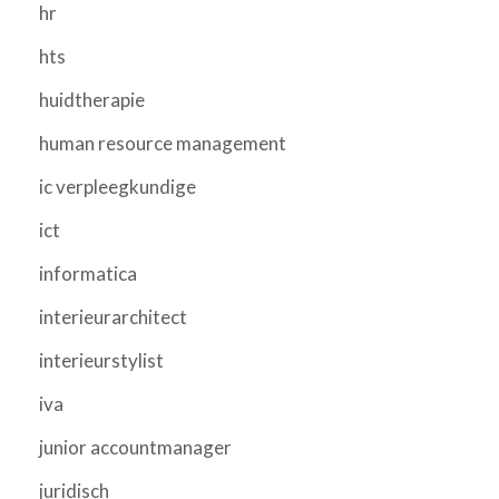
hr
hts
huidtherapie
human resource management
ic verpleegkundige
ict
informatica
interieurarchitect
interieurstylist
iva
junior accountmanager
juridisch