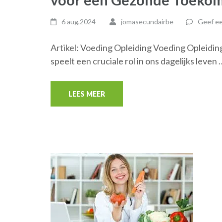
6 aug,2024
jomasecundairbe
Geef ee
Artikel: Voeding Opleiding Voeding Opleid
speelt een cruciale rol in ons dagelijks leven 
LEES MEER