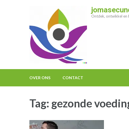
Ga
jomasecund
naar
Ontdek, ontwikkel en b
inhoud
(druk
op
enter)
OVER ONS
CONTACT
Tag:
gezonde voedin