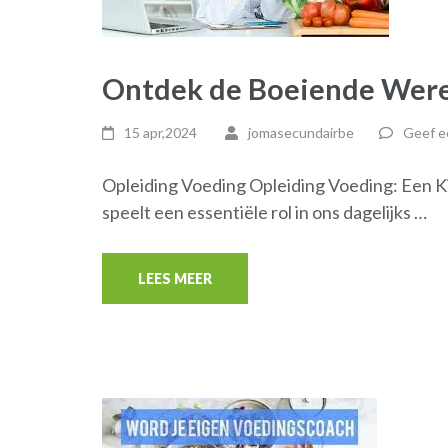
Ontdek de Boeiende Were
15 apr,2024
jomasecundairbe
Geef e
Opleiding Voeding Opleiding Voeding: Een K
speelt een essentiële rol in ons dagelijks …
LEES MEER