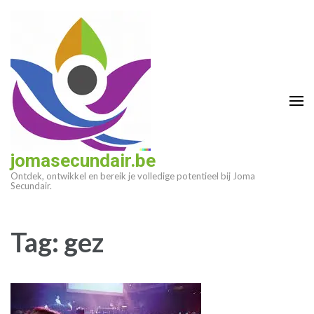
Ga
naar
inhoud
(druk
op
enter)
jomasecundair.be
Ontdek, ontwikkel en bereik je volledige potentieel bij Joma
Secundair.
Tag:
gez