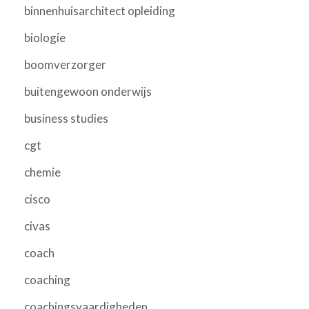
binnenhuisarchitect opleiding
biologie
boomverzorger
buitengewoon onderwijs
business studies
cgt
chemie
cisco
civas
coach
coaching
coachingsvaardigheden