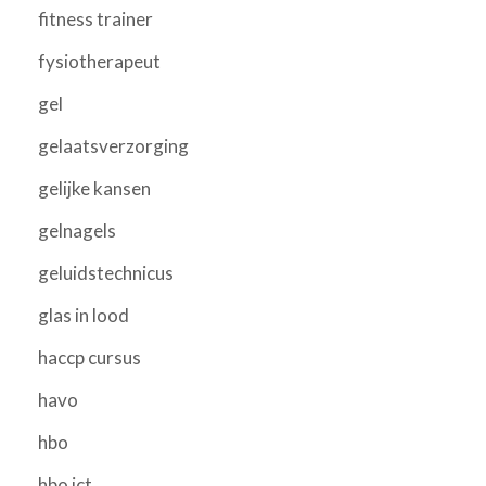
fitness trainer
fysiotherapeut
gel
gelaatsverzorging
gelijke kansen
gelnagels
geluidstechnicus
glas in lood
haccp cursus
havo
hbo
hbo ict