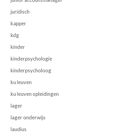
juridisch
kapper
kdg
kinder
kinderpsychologie
kinderpsycholoog
ku leuven
ku leuven opleidingen
lager
lager onderwijs
laudius