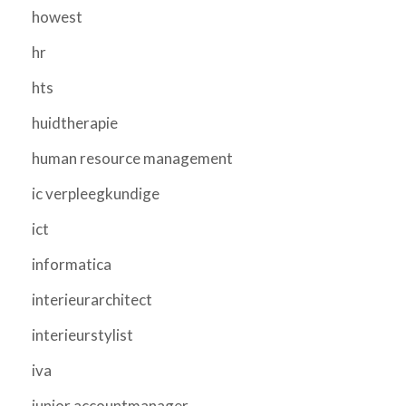
howest
hr
hts
huidtherapie
human resource management
ic verpleegkundige
ict
informatica
interieurarchitect
interieurstylist
iva
junior accountmanager