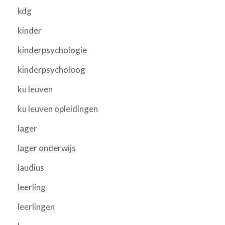
kdg
kinder
kinderpsychologie
kinderpsycholoog
ku leuven
ku leuven opleidingen
lager
lager onderwijs
laudius
leerling
leerlingen