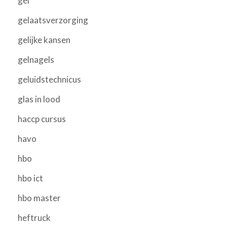
gel
gelaatsverzorging
gelijke kansen
gelnagels
geluidstechnicus
glas in lood
haccp cursus
havo
hbo
hbo ict
hbo master
heftruck