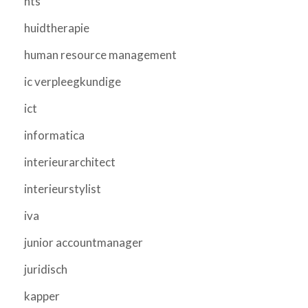
hts
huidtherapie
human resource management
ic verpleegkundige
ict
informatica
interieurarchitect
interieurstylist
iva
junior accountmanager
juridisch
kapper