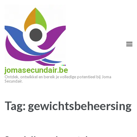
Ga
naar
inhoud
(druk
op
enter)
jomasecundair.be
Ontdek, ontwikkel en bereik je volledige potentieel bij Joma
Secundair.
Tag:
gewichtsbeheersing