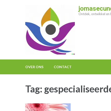
Ga
jomasecund
naar
Ontdek, ontwikkel en b
inhoud
(druk
op
enter)
OVER ONS
CONTACT
Tag:
gespecialiseerd