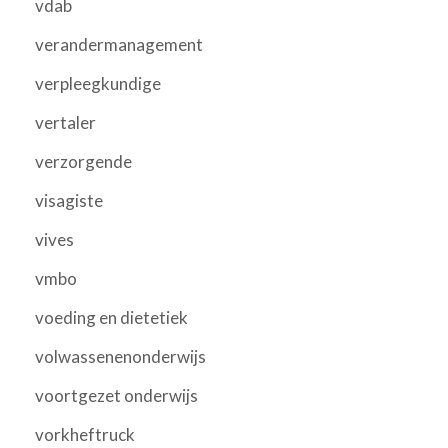
vdab
verandermanagement
verpleegkundige
vertaler
verzorgende
visagiste
vives
vmbo
voeding en dietetiek
volwassenenonderwijs
voortgezet onderwijs
vorkheftruck