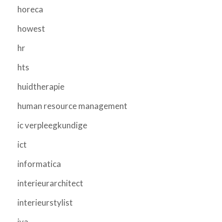
horeca
howest
hr
hts
huidtherapie
human resource management
ic verpleegkundige
ict
informatica
interieurarchitect
interieurstylist
iva