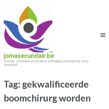
Ga
naar
inhoud
(druk
op
enter)
jomasecundair.be
Ontdek, ontwikkel en bereik je volledige potentieel bij Joma
Secundair.
Tag:
gekwalificeerde
boomchirurg worden