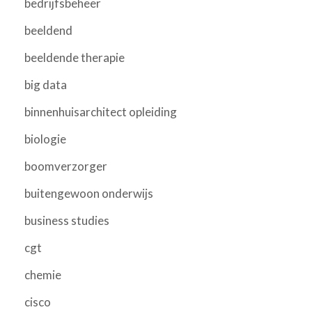
bedrijfsbeheer
beeldend
beeldende therapie
big data
binnenhuisarchitect opleiding
biologie
boomverzorger
buitengewoon onderwijs
business studies
cgt
chemie
cisco