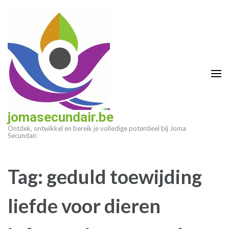
Ga
naar
inhoud
(druk
op
enter)
jomasecundair.be
Ontdek, ontwikkel en bereik je volledige potentieel bij Joma
Secundair.
Tag:
geduld toewijding
liefde voor dieren