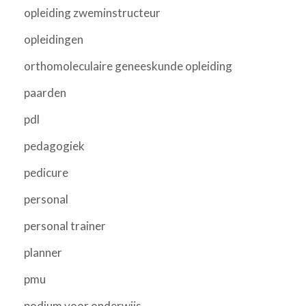
opleiding zweminstructeur
opleidingen
orthomoleculaire geneeskunde opleiding
paarden
pdl
pedagogiek
pedicure
personal
personal trainer
planner
pmu
podium voor onderwijs