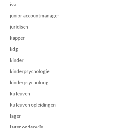
iva
junior accountmanager
juridisch
kapper
kdg
kinder
kinderpsychologie
kinderpsycholoog
ku leuven
ku leuven opleidingen
lager
lager onderwijs