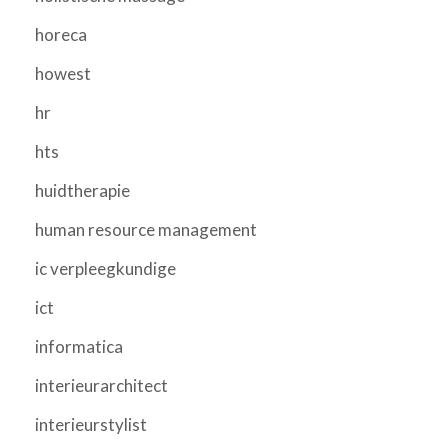
horeca
howest
hr
hts
huidtherapie
human resource management
ic verpleegkundige
ict
informatica
interieurarchitect
interieurstylist