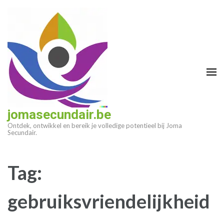
Ga
naar
inhoud
(druk
op
enter)
jomasecundair.be
Ontdek, ontwikkel en bereik je volledige potentieel bij Joma
Secundair.
Tag:
gebruiksvriendelijkheid