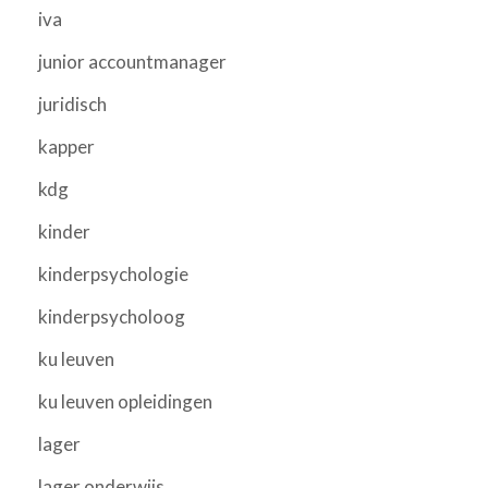
iva
junior accountmanager
juridisch
kapper
kdg
kinder
kinderpsychologie
kinderpsycholoog
ku leuven
ku leuven opleidingen
lager
lager onderwijs