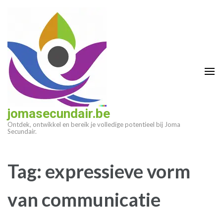
Ga
naar
inhoud
(druk
op
enter)
jomasecundair.be
Ontdek, ontwikkel en bereik je volledige potentieel bij Joma
Secundair.
Tag:
expressieve vorm
van communicatie