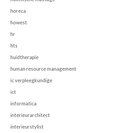
horeca
howest
hr
hts
huidtherapie
human resource management
ic verpleegkundige
ict
informatica
interieurarchitect
interieurstylist