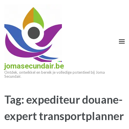
Ga
naar
inhoud
(druk
op
enter)
jomasecundair.be
Ontdek, ontwikkel en bereik je volledige potentieel bij Joma
Secundair.
Tag:
expediteur douane-
expert transportplanner