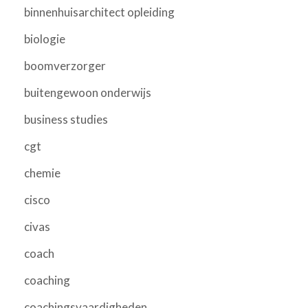
binnenhuisarchitect opleiding
biologie
boomverzorger
buitengewoon onderwijs
business studies
cgt
chemie
cisco
civas
coach
coaching
coachingsvaardigheden