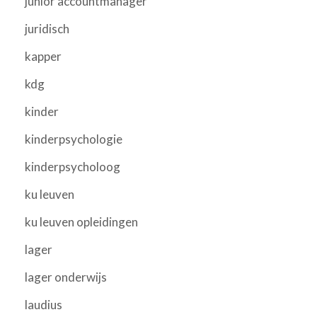
junior accountmanager
juridisch
kapper
kdg
kinder
kinderpsychologie
kinderpsycholoog
ku leuven
ku leuven opleidingen
lager
lager onderwijs
laudius