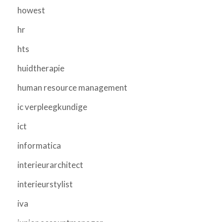
howest
hr
hts
huidtherapie
human resource management
ic verpleegkundige
ict
informatica
interieurarchitect
interieurstylist
iva