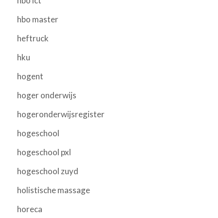
hbo ict
hbo master
heftruck
hku
hogent
hoger onderwijs
hogeronderwijsregister
hogeschool
hogeschool pxl
hogeschool zuyd
holistische massage
horeca