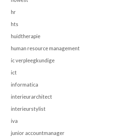
hr
hts
huidtherapie
human resource management
ic verpleegkundige
ict
informatica
interieurarchitect
interieurstylist
iva
junior accountmanager