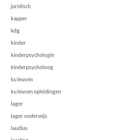
juridisch
kapper
kdg
kinder
kinderpsychologie
kinderpsycholoog
ku leuven
ku leuven opleidingen
lager
lager onderwijs
laudius