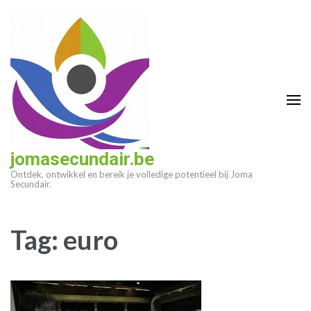
Ga
naar
inhoud
(druk
op
enter)
jomasecundair.be
Ontdek, ontwikkel en bereik je volledige potentieel bij Joma
Secundair.
Tag:
euro