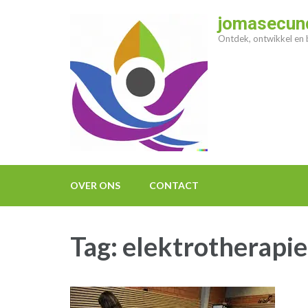
Ga
jomasecund
naar
Ontdek, ontwikkel en b
inhoud
(druk
op
enter)
OVER ONS
CONTACT
Tag:
elektrotherapie