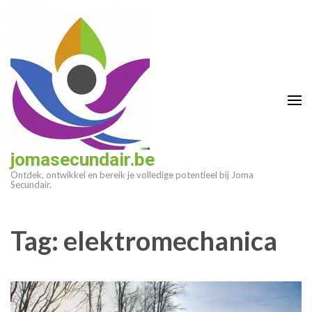
Ga
naar
inhoud
(druk
op
enter)
jomasecundair.be
Ontdek, ontwikkel en bereik je volledige potentieel bij Joma
Secundair.
Tag:
elektromechanica