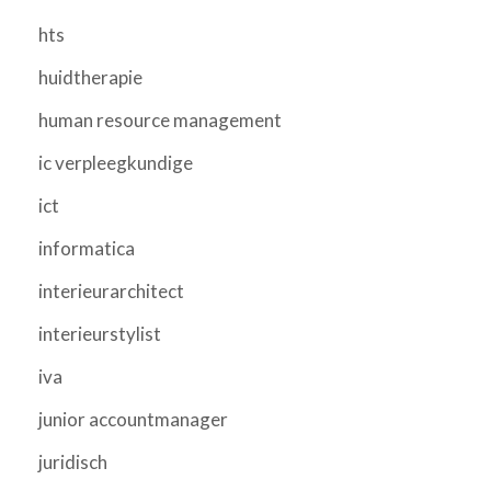
hts
huidtherapie
human resource management
ic verpleegkundige
ict
informatica
interieurarchitect
interieurstylist
iva
junior accountmanager
juridisch