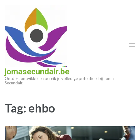
Ga
naar
inhoud
(druk
op
enter)
jomasecundair.be
Ontdek, ontwikkel en bereik je volledige potentieel bij Joma
Secundair.
Tag:
ehbo