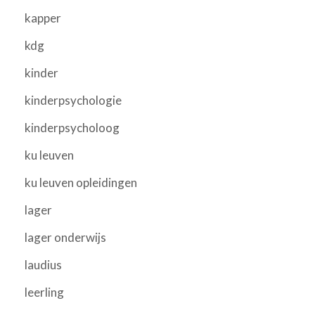
kapper
kdg
kinder
kinderpsychologie
kinderpsycholoog
ku leuven
ku leuven opleidingen
lager
lager onderwijs
laudius
leerling