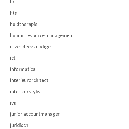
hr
hts
huidtherapie
human resource management
ic verpleegkundige
ict
informatica
interieurarchitect
interieurstylist
iva
junior accountmanager
juridisch