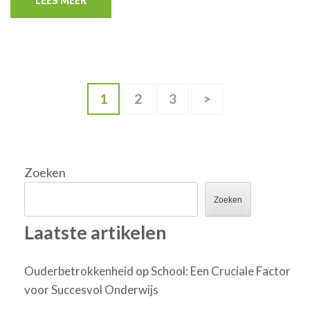
LEES MEER
Berichten
Pagina
Pagina
Pagina
1
2
3
>
paginering
Zoeken
Zoeken
Laatste artikelen
Ouderbetrokkenheid op School: Een Cruciale Factor
voor Succesvol Onderwijs