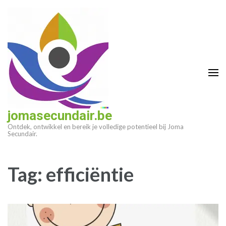
Ga
naar
inhoud
(druk
op
enter)
jomasecundair.be
Ontdek, ontwikkel en bereik je volledige potentieel bij Joma
Secundair.
Tag:
efficiëntie