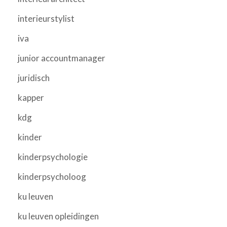
interieurstylist
iva
junior accountmanager
juridisch
kapper
kdg
kinder
kinderpsychologie
kinderpsycholoog
ku leuven
ku leuven opleidingen