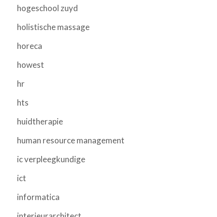
hogeschool zuyd
holistische massage
horeca
howest
hr
hts
huidtherapie
human resource management
ic verpleegkundige
ict
informatica
interieurarchitect