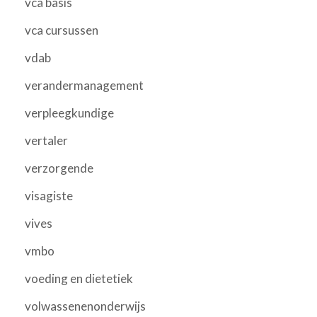
vca basis
vca cursussen
vdab
verandermanagement
verpleegkundige
vertaler
verzorgende
visagiste
vives
vmbo
voeding en dietetiek
volwassenenonderwijs