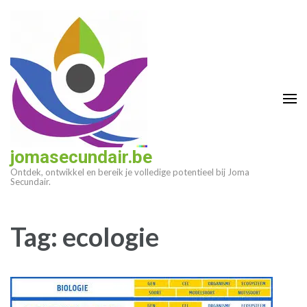
Ga
naar
inhoud
(druk
op
enter)
jomasecundair.be
Ontdek, ontwikkel en bereik je volledige potentieel bij Joma
Secundair.
Tag:
ecologie