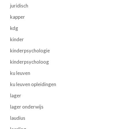
juridisch
kapper
kdg
kinder
kinderpsychologie
kinderpsycholoog
ku leuven
ku leuven opleidingen
lager
lager onderwijs
laudius