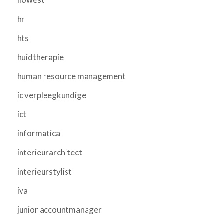
hr
hts
huidtherapie
human resource management
ic verpleegkundige
ict
informatica
interieurarchitect
interieurstylist
iva
junior accountmanager