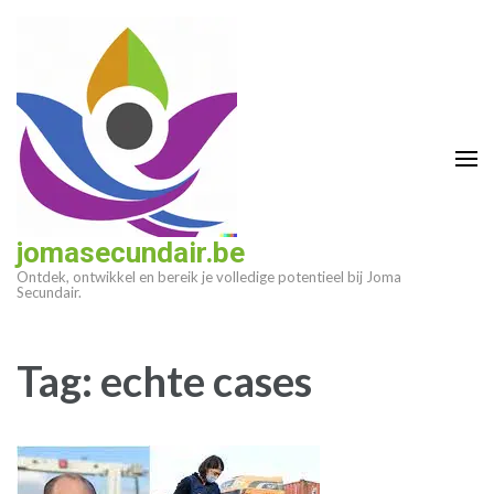
Ga
naar
inhoud
(druk
op
enter)
jomasecundair.be
Ontdek, ontwikkel en bereik je volledige potentieel bij Joma
Secundair.
Tag:
echte cases