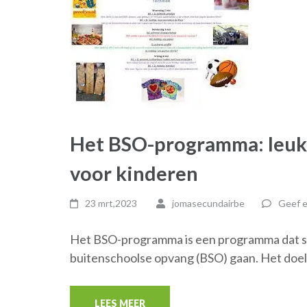
Het BSO-programma: leuke
voor kinderen
23 mrt,2023
jomasecundairbe
Geef e
Het BSO-programma is een programma dat spe
buitenschoolse opvang (BSO) gaan. Het doel
LEES MEER