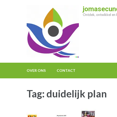
Ga
jomasecund
naar
Ontdek, ontwikkel en b
inhoud
(druk
op
enter)
OVER ONS
CONTACT
Tag:
duidelijk plan