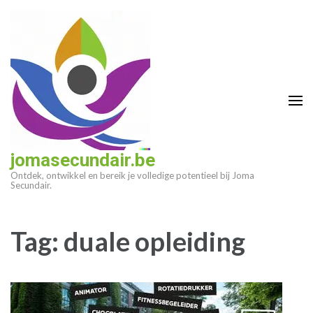
Ga
naar
inhoud
(druk
op
enter)
jomasecundair.be
Ontdek, ontwikkel en bereik je volledige potentieel bij Joma
Secundair.
Tag:
duale opleiding