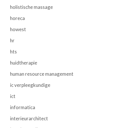
holistische massage
horeca
howest
hr
hts
huidtherapie
human resource management
ic verpleegkundige
ict
informatica
interieurarchitect