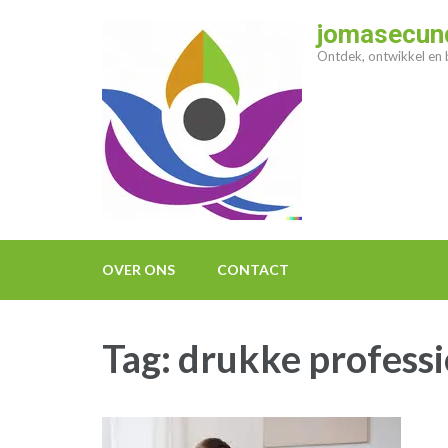
Ga
jomasecund
naar
Ontdek, ontwikkel en b
inhoud
(druk
op
enter)
OVER ONS
CONTACT
Tag:
drukke professi