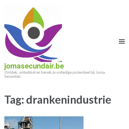
Ga
naar
inhoud
(druk
op
enter)
jomasecundair.be
Ontdek, ontwikkel en bereik je volledige potentieel bij Joma
Secundair.
Tag:
drankenindustrie