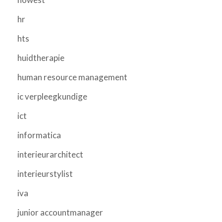
hr
hts
huidtherapie
human resource management
ic verpleegkundige
ict
informatica
interieurarchitect
interieurstylist
iva
junior accountmanager