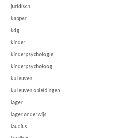
juridisch
kapper
kdg
kinder
kinderpsychologie
kinderpsycholoog
ku leuven
ku leuven opleidingen
lager
lager onderwijs
laudius