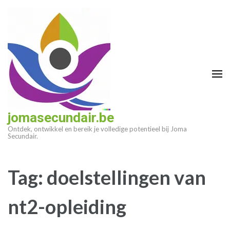
Ga
naar
inhoud
(druk
op
enter)
jomasecundair.be
Ontdek, ontwikkel en bereik je volledige potentieel bij Joma
Secundair.
Tag:
doelstellingen van
nt2-opleiding