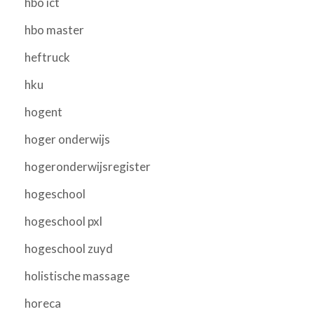
hbo ict
hbo master
heftruck
hku
hogent
hoger onderwijs
hogeronderwijsregister
hogeschool
hogeschool pxl
hogeschool zuyd
holistische massage
horeca