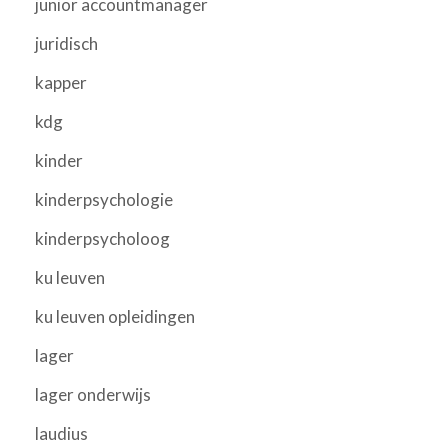
junior accountmanager
juridisch
kapper
kdg
kinder
kinderpsychologie
kinderpsycholoog
ku leuven
ku leuven opleidingen
lager
lager onderwijs
laudius