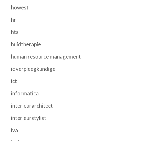
howest
hr
hts
huidtherapie
human resource management
ic verpleegkundige
ict
informatica
interieurarchitect
interieurstylist
iva