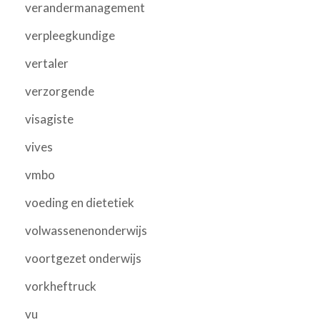
verandermanagement
verpleegkundige
vertaler
verzorgende
visagiste
vives
vmbo
voeding en dietetiek
volwassenenonderwijs
voortgezet onderwijs
vorkheftruck
vu