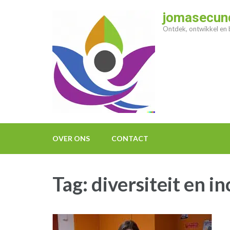
Ga
jomasecund
naar
Ontdek, ontwikkel en b
inhoud
(druk
op
enter)
OVER ONS
CONTACT
Tag:
diversiteit en in