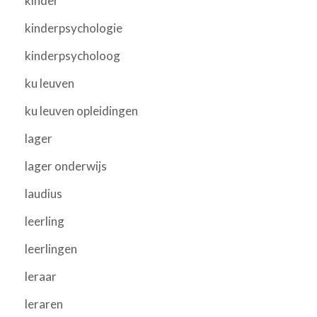
kinder
kinderpsychologie
kinderpsycholoog
ku leuven
ku leuven opleidingen
lager
lager onderwijs
laudius
leerling
leerlingen
leraar
leraren