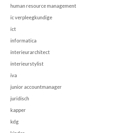
human resource management
ic verpleegkundige
ict
informatica
interieurarchitect
interieurstylist
iva
junior accountmanager
juridisch
kapper
kdg