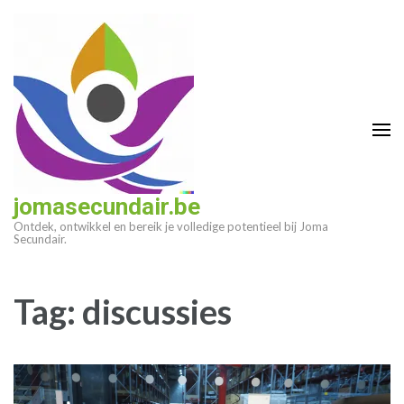
Ga
naar
inhoud
(druk
op
enter)
jomasecundair.be
Ontdek, ontwikkel en bereik je volledige potentieel bij Joma
Secundair.
Tag:
discussies