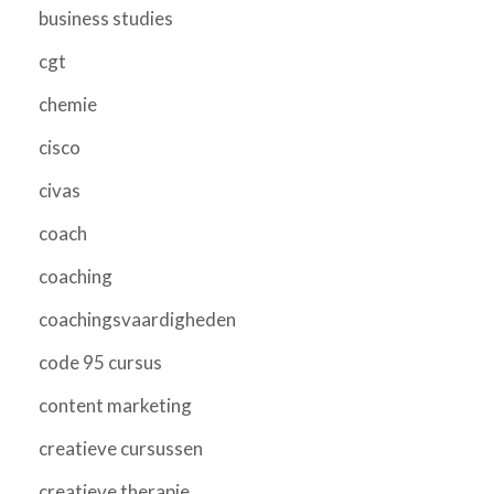
business studies
cgt
chemie
cisco
civas
coach
coaching
coachingsvaardigheden
code 95 cursus
content marketing
creatieve cursussen
creatieve therapie