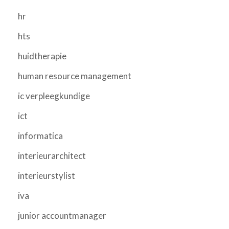
hr
hts
huidtherapie
human resource management
ic verpleegkundige
ict
informatica
interieurarchitect
interieurstylist
iva
junior accountmanager