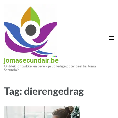
Ga
naar
inhoud
(druk
op
enter)
jomasecundair.be
Ontdek, ontwikkel en bereik je volledige potentieel bij Joma
Secundair.
Tag:
dierengedrag