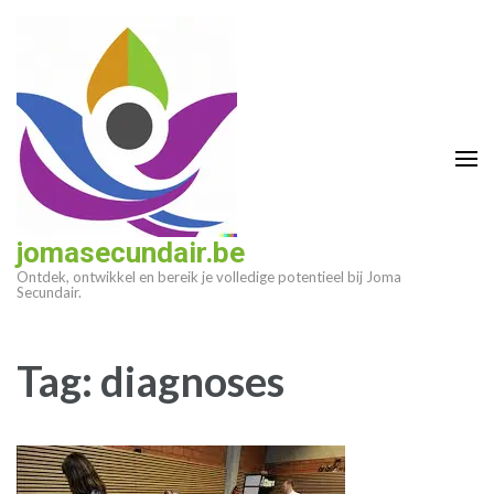
Ga
naar
inhoud
(druk
op
enter)
jomasecundair.be
Ontdek, ontwikkel en bereik je volledige potentieel bij Joma
Secundair.
Tag:
diagnoses