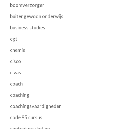
boomverzorger
buitengewoon onderwijs
business studies
cgt
chemie
cisco
civas
coach
coaching
coachingsvaardigheden
code 95 cursus
content marketing