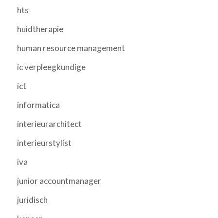
hts
huidtherapie
human resource management
ic verpleegkundige
ict
informatica
interieurarchitect
interieurstylist
iva
junior accountmanager
juridisch