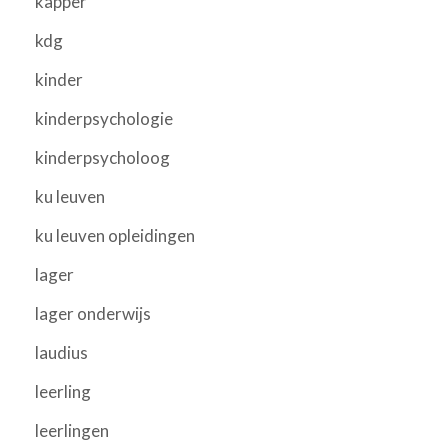
kapper
kdg
kinder
kinderpsychologie
kinderpsycholoog
ku leuven
ku leuven opleidingen
lager
lager onderwijs
laudius
leerling
leerlingen