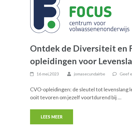
Ontdek de Diversiteit en F
opleidingen voor Levensl
16 mei,2023
jomasecundairbe
Geef e
CVO-opleidingen: de sleutel tot levenslang l
ooit tevoren om jezelf voortdurend bij …
LEES MEER