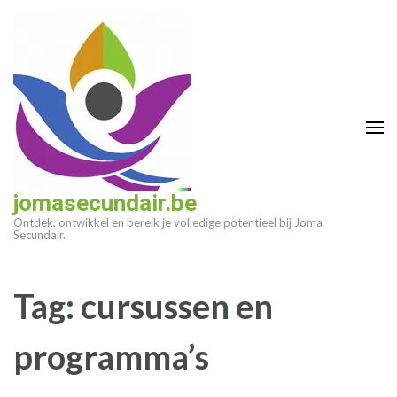
Ga
naar
inhoud
(druk
op
enter)
jomasecundair.be
Ontdek, ontwikkel en bereik je volledige potentieel bij Joma
Secundair.
Tag:
cursussen en
programma’s