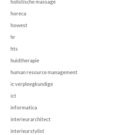
holistische massage
horeca
howest
hr
hts
huidtherapie
human resource management
ic verpleegkundige
ict
informatica
interieurarchitect
interieurstylist