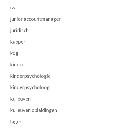
iva
junior accountmanager
juridisch
kapper
kdg
kinder
kinderpsychologie
kinderpsycholoog
ku leuven
ku leuven opleidingen
lager