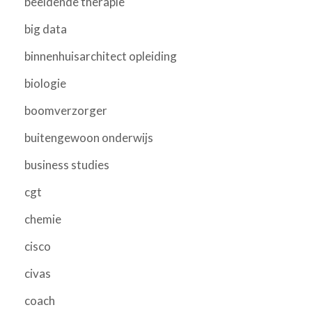
beeldende therapie
big data
binnenhuisarchitect opleiding
biologie
boomverzorger
buitengewoon onderwijs
business studies
cgt
chemie
cisco
civas
coach