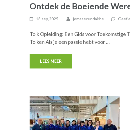
Ontdek de Boeiende Werel
18 sep,2025
jomasecundairbe
Geef e
Tolk Opleiding: Een Gids voor Toekomstige T
Tolken Als je een passie hebt voor …
LEES MEER