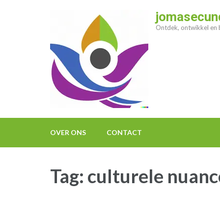
Ga
jomasecund
naar
Ontdek, ontwikkel en b
inhoud
(druk
op
enter)
OVER ONS
CONTACT
Tag:
culturele nuanc