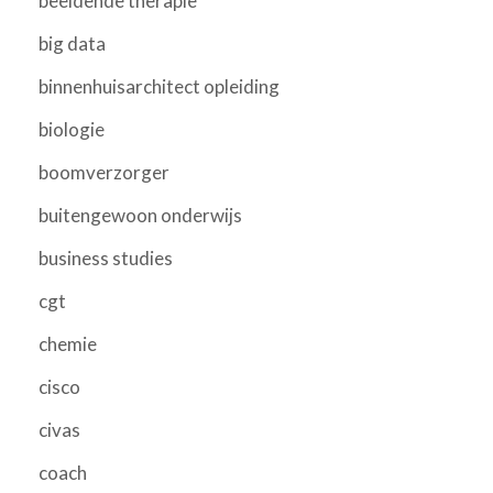
beeldende therapie
big data
binnenhuisarchitect opleiding
biologie
boomverzorger
buitengewoon onderwijs
business studies
cgt
chemie
cisco
civas
coach