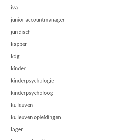
iva
junior accountmanager
juridisch
kapper
kdg
kinder
kinderpsychologie
kinderpsycholoog
ku leuven
ku leuven opleidingen
lager