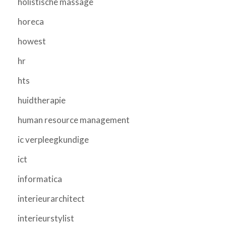
holistische massage
horeca
howest
hr
hts
huidtherapie
human resource management
ic verpleegkundige
ict
informatica
interieurarchitect
interieurstylist