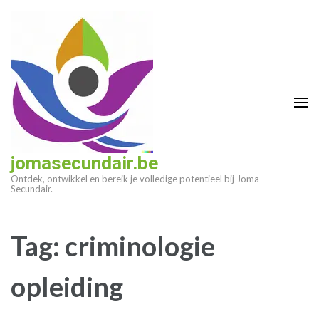
Ga
naar
inhoud
(druk
op
enter)
jomasecundair.be
Ontdek, ontwikkel en bereik je volledige potentieel bij Joma
Secundair.
Tag:
criminologie
opleiding