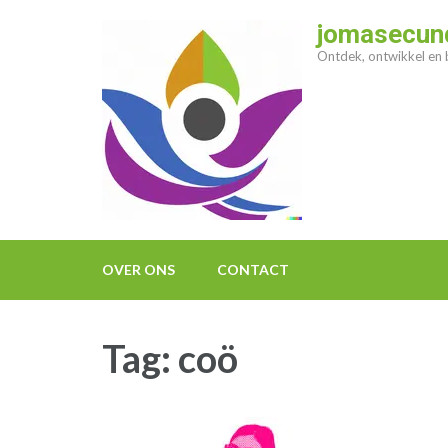
Ga
jomasecund
naar
Ontdek, ontwikkel en b
inhoud
(druk
op
enter)
OVER ONS
CONTACT
Tag:
coö