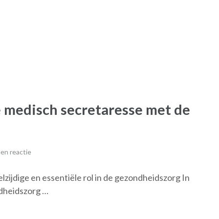
 medisch secretaresse met de
en reactie
zijdige en essentiële rol in de gezondheidszorg In
dheidszorg …