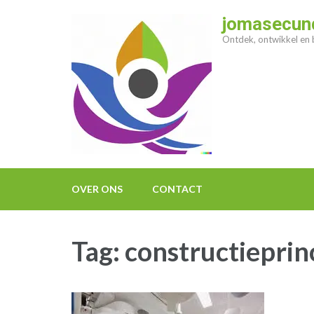
Ga
jomasecund
naar
Ontdek, ontwikkel en b
inhoud
(druk
op
enter)
OVER ONS
CONTACT
Tag:
constructieprin