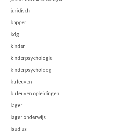
juridisch
kapper
kdg
kinder
kinderpsychologie
kinderpsycholoog
ku leuven
ku leuven opleidingen
lager
lager onderwijs
laudius