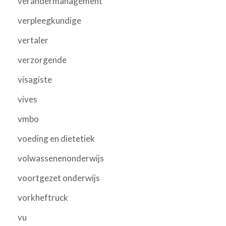
verandermanagement
verpleegkundige
vertaler
verzorgende
visagiste
vives
vmbo
voeding en dietetiek
volwassenenonderwijs
voortgezet onderwijs
vorkheftruck
vu