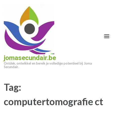
Ga
naar
inhoud
(druk
op
enter)
jomasecundair.be
Ontdek, ontwikkel en bereik je volledige potentieel bij Joma
Secundair.
Tag:
computertomografie ct