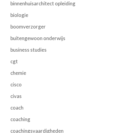
binnenhuisarchitect opleiding
biologie
boomverzorger
buitengewoon onderwijs
business studies
cgt
chemie
cisco
civas
coach
coaching
coachingsvaardigheden