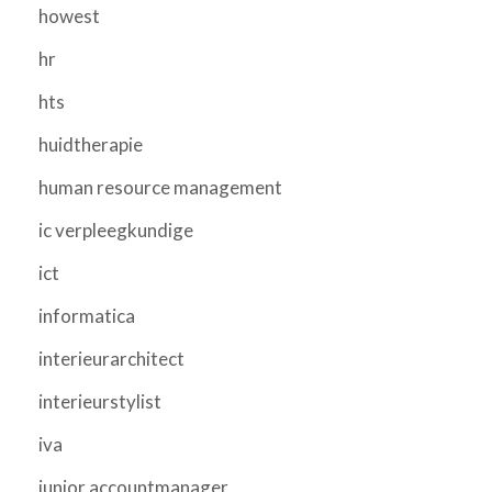
howest
hr
hts
huidtherapie
human resource management
ic verpleegkundige
ict
informatica
interieurarchitect
interieurstylist
iva
junior accountmanager