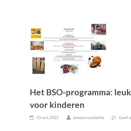
Het BSO-programma: leuke
voor kinderen
23 mrt,2023
jomasecundairbe
Geef e