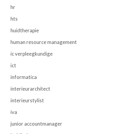
hr
hts
huidtherapie
human resource management
ic verpleegkundige
ict
informatica
interieurarchitect
interieurstylist
iva
junior accountmanager