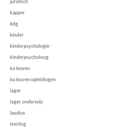
juridisch
kapper
kdg
kinder
kinderpsychologie
kinderpsycholoog
ku leuven
ku leuven opleidingen
lager
lager onderwijs
laudius
leerling