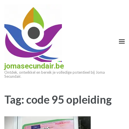
Ga
naar
inhoud
(druk
op
enter)
jomasecundair.be
Ontdek, ontwikkel en bereik je volledige potentieel bij Joma
Secundair.
Tag:
code 95 opleiding