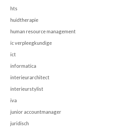
hts
huidtherapie
human resource management
ic verpleegkundige
ict
informatica
interieurarchitect
interieurstylist
iva
junior accountmanager
juridisch