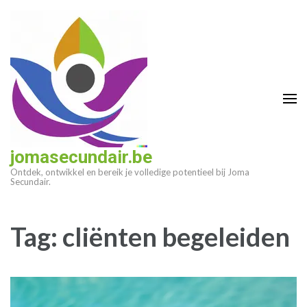
Ga
naar
inhoud
(druk
op
enter)
jomasecundair.be
Ontdek, ontwikkel en bereik je volledige potentieel bij Joma
Secundair.
Tag:
cliënten begeleiden