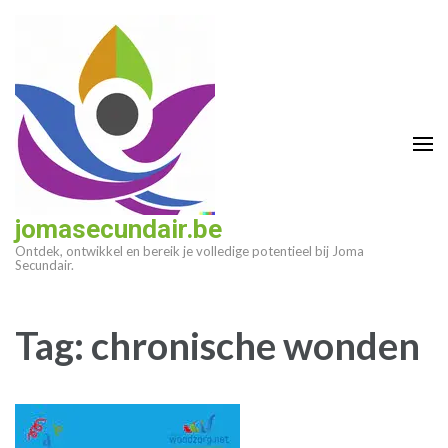
Ga
naar
inhoud
(druk
op
enter)
jomasecundair.be
Ontdek, ontwikkel en bereik je volledige potentieel bij Joma
Secundair.
Tag:
chronische wonden