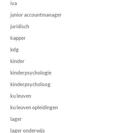
iva
junior accountmanager
juridisch
kapper
kdg
kinder
kinderpsychologie
kinderpsycholoog
ku leuven
ku leuven opleidingen
lager
lager onderwijs