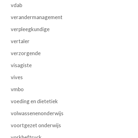
vdab
verandermanagement
verpleegkundige
vertaler
verzorgende
visagiste
vives
vmbo
voeding en dietetiek
volwassenenonderwijs
voortgezet onderwijs
vorkheftruck