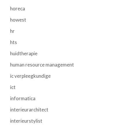
horeca
howest
hr
hts
huidtherapie
human resource management
ic verpleegkundige
ict
informatica
interieurarchitect
interieurstylist