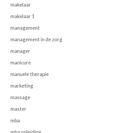
makelaar
makelaar 1
management
management in de zorg
manager
manicure
manuele therapie
marketing
massage
master
mba
mba opleiding