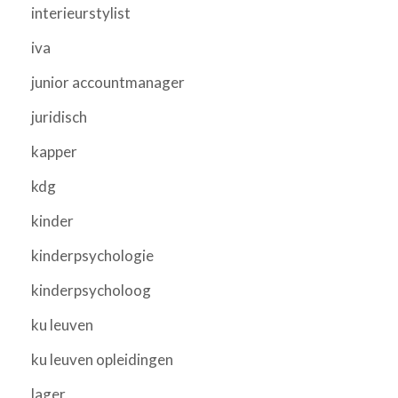
interieurstylist
iva
junior accountmanager
juridisch
kapper
kdg
kinder
kinderpsychologie
kinderpsycholoog
ku leuven
ku leuven opleidingen
lager