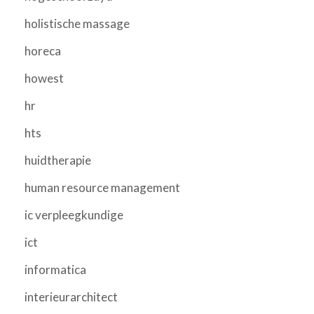
holistische massage
horeca
howest
hr
hts
huidtherapie
human resource management
ic verpleegkundige
ict
informatica
interieurarchitect