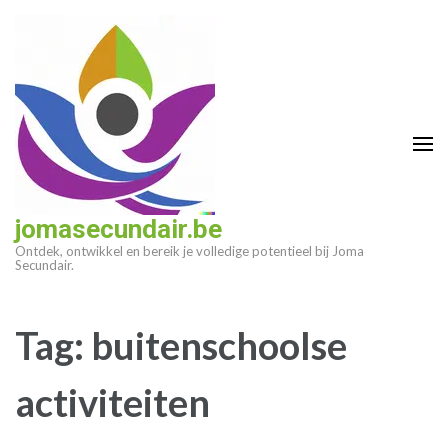
Ga
naar
inhoud
(druk
op
enter)
jomasecundair.be
Ontdek, ontwikkel en bereik je volledige potentieel bij Joma
Secundair.
Tag:
buitenschoolse
activiteiten